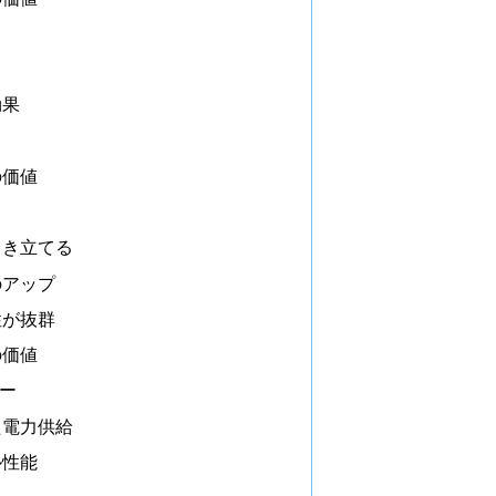
効果
の価値
引き立てる
のアップ
性が抜群
の価値
ー
た電力供給
ル性能