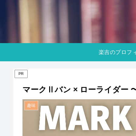
楽吉のプロフ
PR
マークⅡバン × ローライダー
趣味