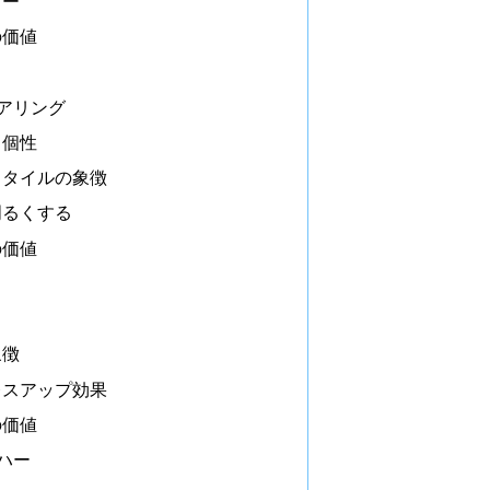
リー
の価値
テアリング
と個性
スタイルの象徴
明るくする
の価値
象徴
レスアップ効果
の価値
ーハー