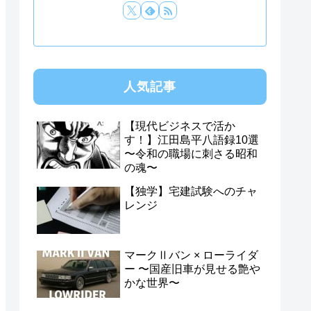
人気記事
【現代ビジネスで活か
す！】江田島平八語録10選
〜令和の職場に刺さる昭和
の魂〜
【独学】宅建試験へのチャ
レンジ
マークⅡバン × ローライダ
ー 〜国産旧車が見せる艶や
かな世界〜