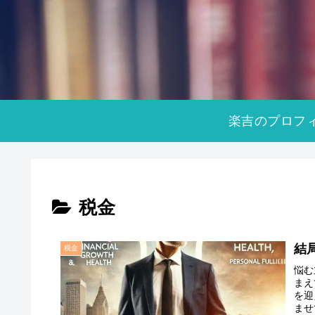
楽吉のプロフ
税金
結
税金
悩む
まえ
を迎
ませ