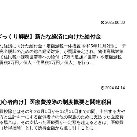
2025.06.30
ざっくり解説】新たな経済に向けた給付金
な経済に向けた給付金・定額減税一体措置 令和5年11月2日に「デ
完全脱却のための総合経済対策」が閣議決定され、物価高騰対策
て住民税非課税世帯等への給付（7万円追加／世帯）や定額減税
得税3万円／個人・住民税1万円／個人）を行う...
2024.04.14
初心者向け】医療費控除の制度概要と関連税目
費控除とはその年の1月1日から12月31日までの間、申告する方や
方と生計を一にする配偶者その他の親族のために支払った医療費
る場合は、その支払った医療費が一定額を超えるときは、医療費
（所得控除）として所得金額から差し引くことに...