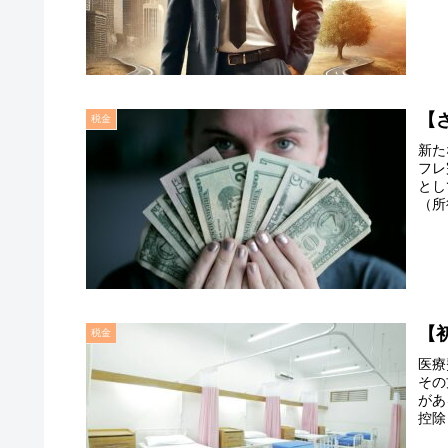
【
税金
新た
フレ
とし
（所
【
税金
医療
その
があ
控除