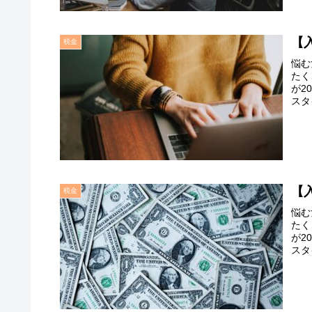
【
税金
悩む
たく
が2
スタ
【
税金
悩む
たく
が2
スタ