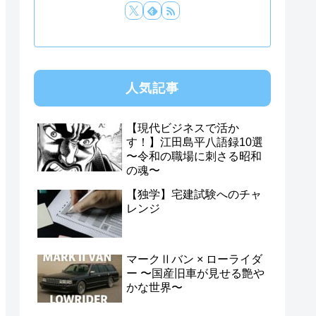
人気記事
【現代ビジネスで活か
す！】江田島平八語録10選
〜令和の職場に刺さる昭和
の魂〜
【独学】宅建試験へのチャ
レンジ
マークⅡバン × ローライダ
ー 〜国産旧車が見せる艶や
かな世界〜