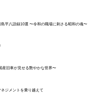
島平八語録10選 〜令和の職場に刺さる昭和の魂〜
ジ
〜国産旧車が見せる艶やかな世界〜
マネジメントを乗り越えて