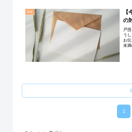
【
税金
の
戸惑
うし
お伝
未満
1