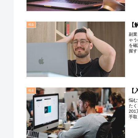
【
税金
副業
ゃう
を確
握す
【
税金
悩む
たく
20
手取