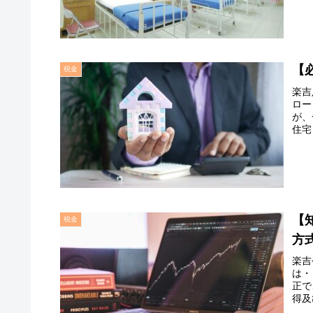
【
税金
楽吉
ロー
が、
住宅
【
税金
方
楽吉
は・
正で
得及