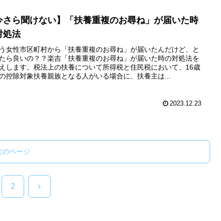
今さら聞けない】「扶養重複のお尋ね」が届いた時
対処法
う女性市区町村から「扶養重複のお尋ね」が届いたんだけど、と
たら良いの？？楽吉「扶養重複のお尋ね」が届いた時の対処法を
えします。税法上の扶養について所得税と住民税において、16歳
の控除対象扶養親族となる人がいる場合に、扶養主は...
2023.12.23
次のページ
次
2
へ