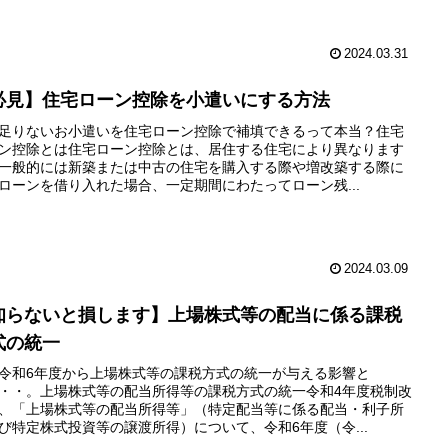
2024.03.31
必見】住宅ローン控除を小遣いにする方法
足りないお小遣いを住宅ローン控除で補填できるって本当？住宅
ン控除とは住宅ローン控除とは、居住する住宅により異なります
一般的には新築または中古の住宅を購入する際や増改築する際に
ローンを借り入れた場合、一定期間にわたってローン残...
2024.03.09
知らないと損します】上場株式等の配当に係る課税
式の統一
令和6年度から上場株式等の課税方式の統一が与える影響と
・・。上場株式等の配当所得等の課税方式の統一令和4年度税制改
、「上場株式等の配当所得等」（特定配当等に係る配当・利子所
び特定株式投資等の譲渡所得）について、令和6年度（令...