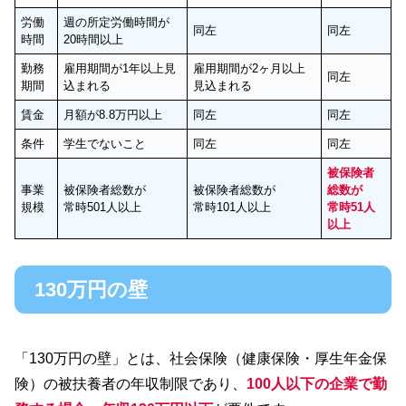
労働
週の所定労働時間が
同左
同左
時間
20時間以上
勤務
雇用期間が1年以上見
雇用期間が2ヶ月以上
同左
期間
込まれる
見込まれる
賃金
月額が8.8万円以上
同左
同左
条件
学生でないこと
同左
同左
被保険者
事業
被保険者総数が
被保険者総数が
総数が
規模
常時501人以上
常時101人以上
常時51人
以上
130万円の壁
「130万円の壁」とは、社会保険（健康保険・厚生年金保
険）の被扶養者の年収制限であり、
100人以下の企業で勤