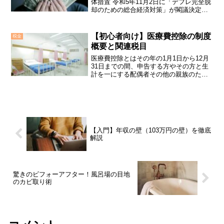
体措置 令和5年11月2日に「デフレ完全脱
却のための総合経済対策」が閣議決定さ
れ、物価高騰対策として住民税非課税世
帯等への給付（7万円追加／世帯）や定額
減税（所得税3万円／個人・住民税1万円
【初心者向け】医療費控除の制度
税金
／個人）を行う...
概要と関連税目
医療費控除とはその年の1月1日から12月
31日までの間、申告する方やその方と生
計を一にする配偶者その他の親族のため
に支払った医療費がある場合は、その支
払った医療費が一定額を超えるときは、
医療費控除（所得控除）として所得金額
から差し引くことに...
【入門】年収の壁（103万円の壁）を徹底
解説
驚きのビフォーアフター！風呂場の目地
のカビ取り術