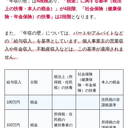
「年収の壁」は
6段階
あり、
「税金」に関する基準（税法
上の扶養・本人の税金）」が4段階
、
「社会保険（健康保
険・年金保険）の扶養」は2段階
となります。
また、「年収の壁」については、
パートやアルバイトなど
の「給与収入」を基準としています。個人事業主の営業収
入や年金収入、不動産収入などは、この基準が適用されま
せん。
社会保険
税法上（所
（健康保
給与収入
分類
得税・住民
本人の税金
険・年金保
税）の扶養
険）の扶養
住民税の非
100万円
税金
課税基準
所得税・住
民税の
所得税の非
103万円
税金
被扶養者の
課税基準