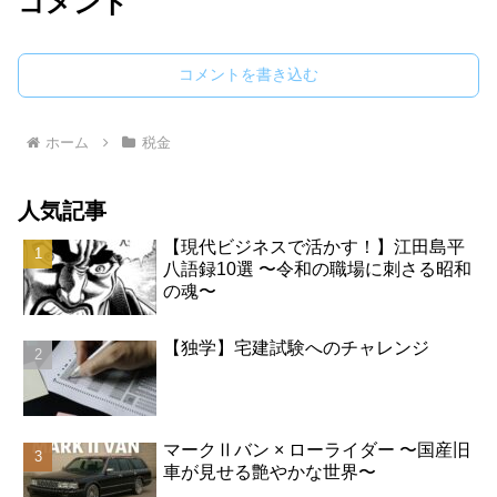
コメント
コメントを書き込む
ホーム
税金
人気記事
【現代ビジネスで活かす！】江田島平
八語録10選 〜令和の職場に刺さる昭和
の魂〜
【独学】宅建試験へのチャレンジ
マークⅡバン × ローライダー 〜国産旧
車が見せる艶やかな世界〜