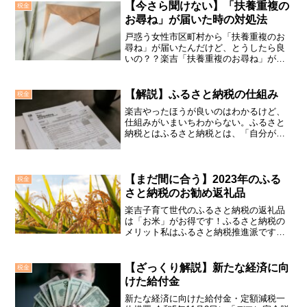
る際に住宅ローンを借り入れた場合、一
【今さら聞けない】「扶養重複の
税金
定期間にわたってローン残...
お尋ね」が届いた時の対処法
戸惑う女性市区町村から「扶養重複のお
尋ね」が届いたんだけど、とうしたら良
いの？？楽吉「扶養重複のお尋ね」が届
いた時の対処法をお伝えします。税法上
の扶養について所得税と住民税におい
て、16歳未満の控除対象扶養親族となる
【解説】ふるさと納税の仕組み
税金
人がいる場合に、扶養主は...
楽吉やったほうが良いのはわかるけど、
仕組みがいまいちわからない。ふるさと
納税とはふるさと納税とは、「自分が選
んだ自治体に寄附（ふるさと納税）を行
った場合に、寄附額のうち2,000円を超え
る部分について、所得税と住民税から原
則として控除される...
【まだ間に合う】2023年のふる
税金
さと納税のお勧め返礼品
楽吉子育て世代のふるさと納税の返礼品
は「お米」がお得です！ふるさと納税の
メリット私はふるさと納税推進派ですの
で、人から良さを問われた時に「2000円
の自己負担はあるものの、所得税と住民
税を前払いする特典として、前払いした
【ざっくり解説】新たな経済に向
税金
金額の3割の返礼品が...
けた給付金
新たな経済に向けた給付金・定額減税一